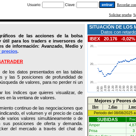
Usuario:
Clave:
Recordar con
Solicitar prueba
S
SITUACIÓN DE LOS
Datos con retardo
gráficos de las acciones de la bolsa
IBEX
20.176
-0,02%
 útil para los traders e inversores de
eles de información: Avanzado, Medio y
y precios
.
SATRADER
ez de los datos presentados en las tablas
es y las 5 posiciones de profundidad de
úsqueda de valores, para no perder ni un
 los índices que quieres visualizar, de
es en la ventana de valores.
Mejores y Peores d
Hoy
7 días
1 me
imiento continuo de las negociaciones que
indicando, el volumen y el precio de cada
Periodo del 08/08/2025 a
r de varios valores simultáneamente o de
SUBIDAS
Prec
on sus posiciones de oferta y demanda.
Amper
4,8
icker del mercado a través del chat de
Prisa
3