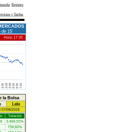
traseña
Registro
ervicios y Tarifas
 MERCADOS
 de 15'
Hora: 17:35
e la Bolsa
s
1 año
l 07/08/2026
io
Variación
76
3.469,55%
759,60%