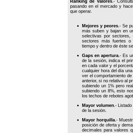
Ranking de Valores
.- Consult
pasando en el mercado y hacer
que operar.
Mejores y peores
.- Se p
más suben y bajan en un
selectivas por sectores,
sectores más fuertes o
tiempo y dentro de éste se
Gaps en apertura
.- Es u
de la sesión, indica el p
en cada valor y el porcent
cualquier hora del día una
ver el comportamiento de 
anterior, si no relativo al
subiendo un 1% pero real
subiendo un 8%, esto nos
los techos de rebotes ago
Mayor volumen
.- Listad
de la sesión.
Mayor horquilla
.- Muestr
posición de oferta y dem
decimales para valores qu