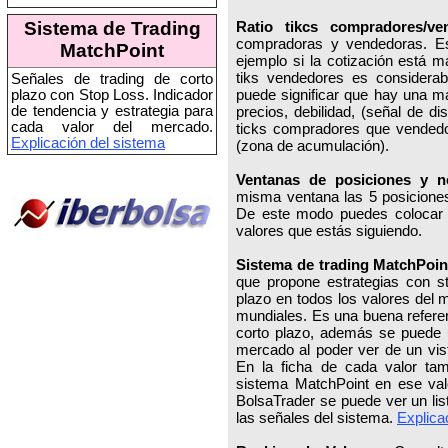
Sistema de Trading
Ratio tikcs compradores/ve
compradoras y vendedoras. Es
MatchPoint
ejemplo si la cotización está 
tiks vendedores es considera
Señales de trading de corto
puede significar que hay una m
plazo con Stop Loss. Indicador
de tendencia y estrategia para
precios, debilidad, (señal de di
cada valor del mercado.
ticks compradores que vendedore
Explicación del sistema
(zona de acumulación).
Ventanas de posiciones y n
misma ventana las 5 posiciones 
De este modo puedes colocar e
valores que estás siguiendo.
Sistema de trading MatchPoin
que propone estrategias con st
plazo en todos los valores del 
mundiales. Es una buena referen
corto plazo, además se puede 
mercado al poder ver de un vist
En la ficha de cada valor tam
sistema MatchPoint en ese val
BolsaTrader se puede ver un lis
las señales del sistema.
Explica