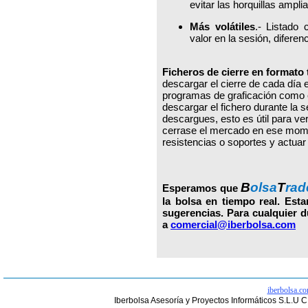
evitar las horquillas ampl
Más volátiles
.- Listado 
valor en la sesión, diferen
Ficheros de cierre en formato
descargar el cierre de cada día 
programas de graficación como 
descargar el fichero durante la s
descargues, esto es útil para ver
cerrase el mercado en ese mome
resistencias o soportes y actuar 
B
olsa
T
rad
Esperamos que
la bolsa en tiempo real. Est
sugerencias. Para cualquier 
a
comercial@iberbolsa.com
iberbolsa.c
Iberbolsa Asesoría y Proyectos Informáticos S.L.U 