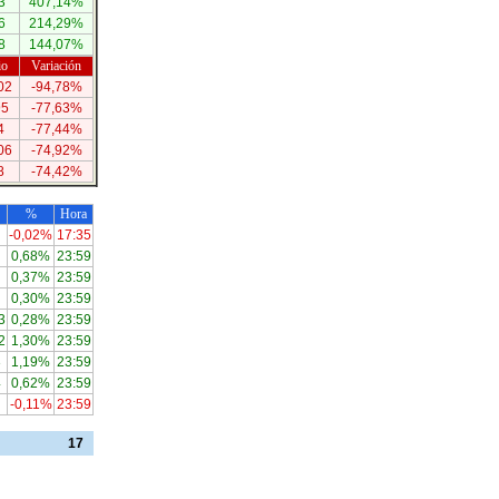
3
407,14%
6
214,29%
8
144,07%
io
Variación
02
-94,78%
95
-77,63%
4
-77,44%
06
-74,92%
8
-74,42%
%
Hora
-0,02%
17:35
0,68%
23:59
0,37%
23:59
0,30%
23:59
3
0,28%
23:59
2
1,30%
23:59
3
1,19%
23:59
4
0,62%
23:59
-0,11%
23:59
17