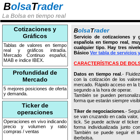
B
olsa
T
rader
La Bolsa en tiempo real
Cotizaciones y
B
olsa
T
rader
Gráficos
Servicio de cotizaciones y 
española en tiempo real, muy
Tablas de valores en tiempo
cualquier tipo. Hay tres niv
real y gráficos intradía.
Básico
Ver tabla de servicios 
Mercado Continuo español,
MAB e índice IBEX.
CARACTERÍSTICAS DE BOL
Profundidad de
Datos en tiempo real
.- Fluid
Mercado
con la cotización de los valor
mercado. Rápido acceso en la b
5 mejores posiciones de oferta
segundo a la hora de operar.
y demanda.
También se pueden personalizar
forma que estarán siempre visibl
Ticker de
Tiker de negociaciones
.- Segu
operaciones
se van cruzando en cada valor, 
Operaciones en vivo indicando
tick. Se puede activar el ticke
precio y volumen y ratio
forma individualizada junto c
compras / ventas
También se puede seguir el t
iberbolsa.