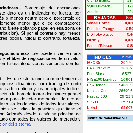
Clerhp Estruc.
21,
Vytrus Biotech
17,
ndedores
.- Porcentaje de operaciones
Arteche
28,
te dato es un indicador de fuerza, por
BAJADAS
más o menos neutra pero el porcentaje de
Prec
blemente menor que el de compradores
Vanadi Coffee
0,02
ano fuerte soltando papel en esa zona de
Enerside Energy
0,5
stribución). Si por el contrario hay menos
EID Fotovoltaico
0,4
s podría indicar lo contrario, fortaleza,
Intercity
0,03
Parlem Telecom
0,8
egociaciones
.- Se pueden ver en una
ÍNDICES
Puntos
y el tiker de negociaciones de un valor.
IBEX 35
20.176
n tu escritorio varias ventanas con los
DAX Frankfurt
26.319
Euro Stoxx
6.527
t
.- Es un sistema indicador de tendencia
FTSE100 Londres
10.901
op-loss dinámicos para trading de corto
Dow Jones
54036,9
mercado continuo y los principales índices
Nasdaq Com.
26690,6
cia a la hora de tomar decisiones para el
Nasdaq 100
29722,
usar para detectar momentos de giro de
SP500
7757,6
azo las tendencias de todos los valores.
Nikkei
65.607
bién se indica la posición que tiene el
or. Además desde la página principal de
Índice de Volatilidad VIX
tado con todos los valores del mercado y
ción del sistema