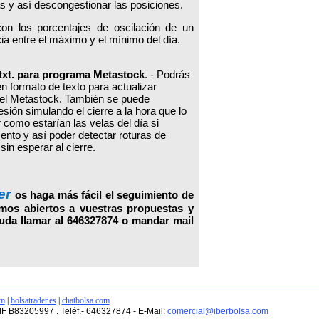
ias y así descongestionar las posiciones.
con los porcentajes de oscilación de un
cia entre el máximo y el mínimo del día.
 txt. para programa Metastock
. - Podrás
en formato de texto para actualizar
el Metastock. También se puede
esión simulando el cierre a la hora que lo
 como estarían las velas del día si
nto y así poder detectar roturas de
sin esperar al cierre.
er
os haga más fácil el seguimiento de
amos abiertos a vuestras propuestas y
duda llamar al 646327874 o mandar mail
om
|
bolsatrader.es
|
chatbolsa.com
CIF B83205997 . Teléf.- 646327874 - E-Mail:
comercial@iberbolsa.com