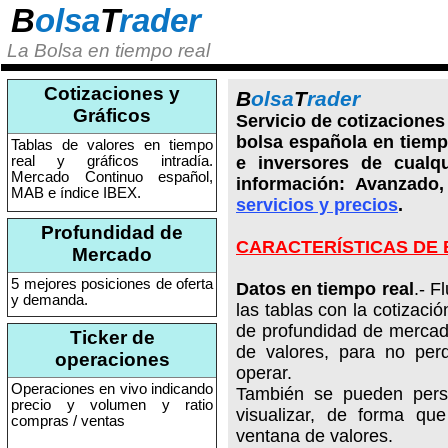
B
olsa
T
rader
La Bolsa en tiempo real
Cotizaciones y
B
olsa
T
rader
Gráficos
Servicio de cotizaciones
bolsa española en tiempo
Tablas de valores en tiempo
real y gráficos intradía.
e inversores de cualqu
Mercado Continuo español,
información: Avanzado
MAB e índice IBEX.
servicios y precios
.
Profundidad de
CARACTERÍSTICAS DE
Mercado
5 mejores posiciones de oferta
Datos en tiempo real
.- F
y demanda.
las tablas con la cotizació
de profundidad de mercad
Ticker de
de valores, para no per
operaciones
operar.
Operaciones en vivo indicando
También se pueden perso
precio y volumen y ratio
visualizar, de forma que
compras / ventas
ventana de valores.